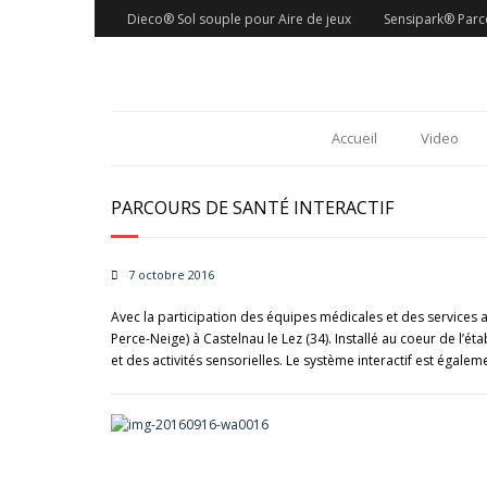
Dieco® Sol souple pour Aire de jeux
Sensipark® Parco
Accueil
Video
PARCOURS DE SANTÉ INTERACTIF
7 octobre 2016
Avec la participation des équipes médicales et des services a
Perce-Neige) à Castelnau le Lez (34). Installé au coeur de l’
et des activités sensorielles. Le système interactif est éga