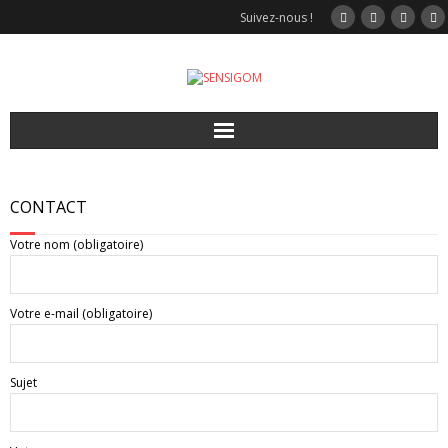
Suivez-nous !
Accueil
CONTACT
Video
Votre nom (obligatoire)
Nos solutions
Votre e-mail (obligatoire)
Jeux interactifs
Sport
Sujet
Modulgom