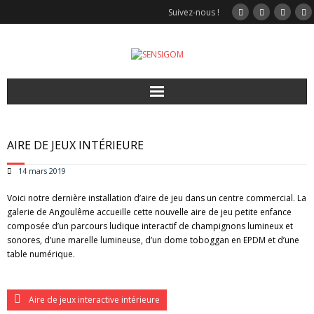
Suivez-nous !
Accueil
AIRE DE JEUX INTÉRIEURE
Video
14 mars 2019
Nos solutions
Voici notre dernière installation d’aire de jeu dans un centre commercial. La
galerie de Angoulême accueille cette nouvelle aire de jeu petite enfance
composée d’un parcours ludique interactif de champignons lumineux et
Jeux interactifs
sonores, d’une marelle lumineuse, d’un dome toboggan en EPDM et d’une
table numérique.
Sport
Modulgom
Aire de jeux interactive intérieure