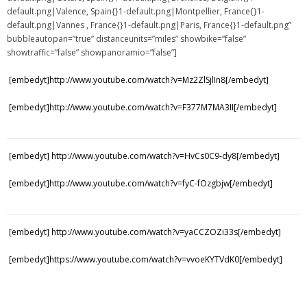
default.png|Valence, Spain{}1-default.png|Montpellier, France{}1-
Sensipark
default.png|Vannes , France{}1-default.png|Paris, France{}1-default.png”
bubbleautopan=”true” distanceunits=”miles” showbike=”false”
Contact
showtraffic=”false” showpanoramio=”false”]
[embedyt]http://www.youtube.com/watch?v=Mz2ZlSjlIn8[/embedyt]
[embedyt]http://www.youtube.com/watch?v=F377M7MA3II[/embedyt]
[embedyt] http://www.youtube.com/watch?v=HvCs0C9-dy8[/embedyt]
[embedyt]http://www.youtube.com/watch?v=fyC-fOzgbjw[/embedyt]
[embedyt] http://www.youtube.com/watch?v=yaCCZOZi33s[/embedyt]
[embedyt]https://www.youtube.com/watch?v=vvoeKYTVdK0[/embedyt]