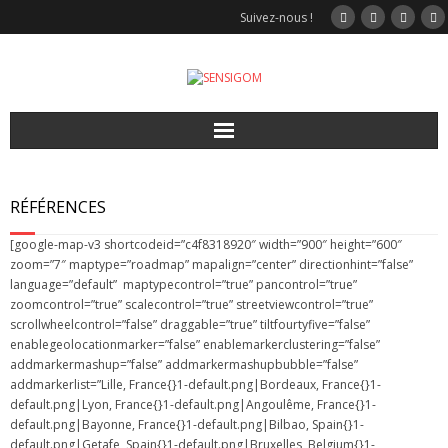
Suivez-nous !
Accueil
RÉFÉRENCES
Video
[google-map-v3 shortcodeid=”c4f8318920″ width=”900″ height=”600″
zoom=”7″ maptype=”roadmap” mapalign=”center” directionhint=”false”
Nos solutions
language=”default” maptypecontrol=”true” pancontrol=”true”
zoomcontrol=”true” scalecontrol=”true” streetviewcontrol=”true”
Jeux interactifs
scrollwheelcontrol=”false” draggable=”true” tiltfourtyfive=”false”
enablegeolocationmarker=”false” enablemarkerclustering=”false”
addmarkermashup=”false” addmarkermashupbubble=”false”
Sport
addmarkerlist=”Lille, France{}1-default.png|Bordeaux, France{}1-
default.png|Lyon, France{}1-default.png|Angoulême, France{}1-
Modulgom
default.png|Bayonne, France{}1-default.png|Bilbao, Spain{}1-
default.png|Getafe, Spain{}1-default.png|Bruxelles, Belgium{}1-